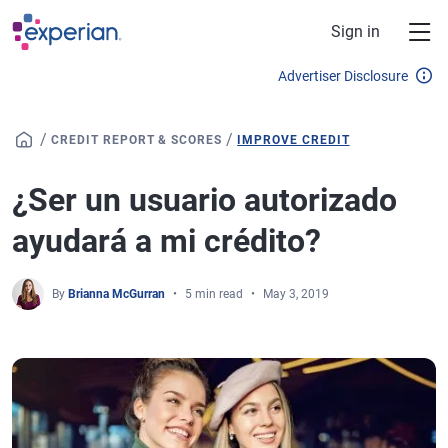
Skip to main content
Sign in
Advertiser Disclosure
/
/
CREDIT REPORT & SCORES
IMPROVE CREDIT
¿Ser un usuario autorizado
ayudará a mi crédito?
By
Brianna McGurran
5 min read
May 3, 2019