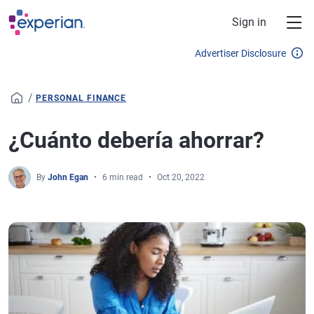
Skip to main content
Sign in
Advertiser Disclosure
/
PERSONAL FINANCE
¿Cuánto debería ahorrar?
By
John Egan
6 min read
Oct 20, 2022