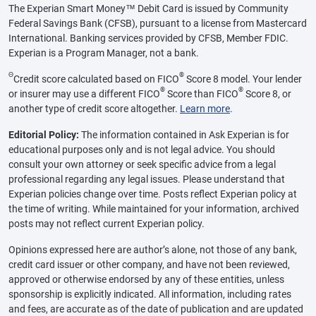
The Experian Smart Money™ Debit Card is issued by Community
Federal Savings Bank (CFSB), pursuant to a license from Mastercard
International. Banking services provided by CFSB, Member FDIC.
Experian is a Program Manager, not a bank.
Θ
®
Credit score calculated based on FICO
Score 8 model. Your lender
®
®
or insurer may use a different FICO
Score than FICO
Score 8, or
another type of credit score altogether.
Learn more
.
Editorial Policy:
The information contained in Ask Experian is for
educational purposes only and is not legal advice. You should
consult your own attorney or seek specific advice from a legal
professional regarding any legal issues. Please understand that
Experian policies change over time. Posts reflect Experian policy at
the time of writing. While maintained for your information, archived
posts may not reflect current Experian policy.
Opinions expressed here are author’s alone, not those of any bank,
credit card issuer or other company, and have not been reviewed,
approved or otherwise endorsed by any of these entities, unless
sponsorship is explicitly indicated. All information, including rates
and fees, are accurate as of the date of publication and are updated