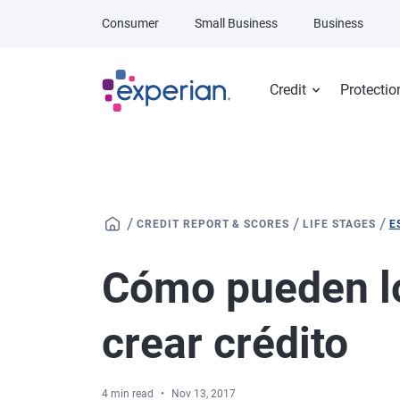
Skip to main content
Consumer
Small Business
Business
Credit
Protectio
/
/
/
CREDIT REPORT & SCORES
LIFE STAGES
E
Cómo pueden l
crear crédito
4 min read
Nov 13, 2017