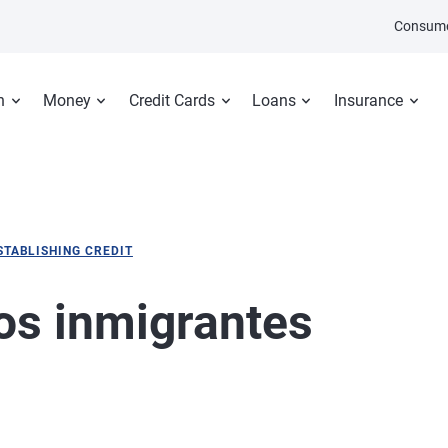
Consume
n
Money
Credit Cards
Loans
Insurance
STABLISHING CREDIT
os inmigrantes