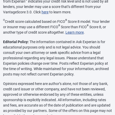
from Experian
indicates your credit risk level and is not used by all
lenders, your lender may use a score that’s different from your
VantageScore 3.0. Click
here
to learn more.
Θ
®
Credit score calculated based on FICO
Score 8 model. Your lender
®
®
or insurer may use a different FICO
Score than FICO
Score 8, or
another type of credit score altogether.
Learn more
.
Editorial Policy:
The information contained in Ask Experian is for
educational purposes only and is not legal advice. You should
consult your own attorney or seek specific advice from a legal
professional regarding any legal issues. Please understand that
Experian policies change over time. Posts reflect Experian policy at
the time of writing. While maintained for your information, archived
posts may not reflect current Experian policy.
Opinions expressed here are author’s alone, not those of any bank,
credit card issuer or other company, and have not been reviewed,
approved or otherwise endorsed by any of these entities, unless
sponsorship is explicitly indicated. All information, including rates
and fees, are accurate as of the date of publication and are updated
as provided by our partners. Some of the offers on this page may not