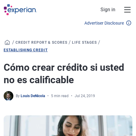
Skip to main content
Sign in
Advertiser Disclosure
/
/
/
CREDIT REPORT & SCORES
LIFE STAGES
ESTABLISHING CREDIT
Cómo crear crédito si usted
no es calificable
By
Louis DeNicola
5 min read
Jul 24, 2019