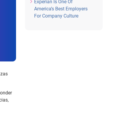
Experian Is One Of
America’s Best Employers
For Company Culture
nzas
ponder
cias,