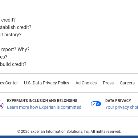
 credit?
tablish credit?
it history?
t report? Why?
res?
build credit?
cy Center
U.S. Data Privacy Policy
Ad Choices
Press
Careers
EXPERIAN'S INCLUSION AND BELONGING
DATA PRIVACY
Learn more how Experian is committed
Your privacy cho
© 2026 Experian Information Solutions, Inc. All rights reserved.